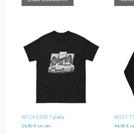
W124 E500 T-paita
W201 19
24,90
€
44,90
€
VAT 24%
VA