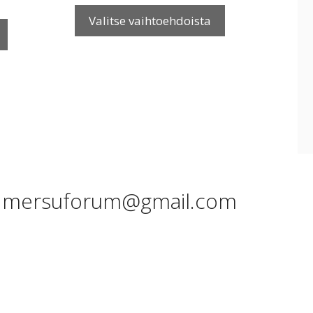
Tällä
-
Tällä
tuotteella
Valitse vaihtoehdoista
17,90 €
tuotteella
on
on
useampi
useampi
muunnelma.
muunnelma.
Voit
Voit
tehdä
tehdä
valinnat
valinnat
tuotteen
tuotteen
sivulla.
sivulla.
u: mersuforum@gmail.com