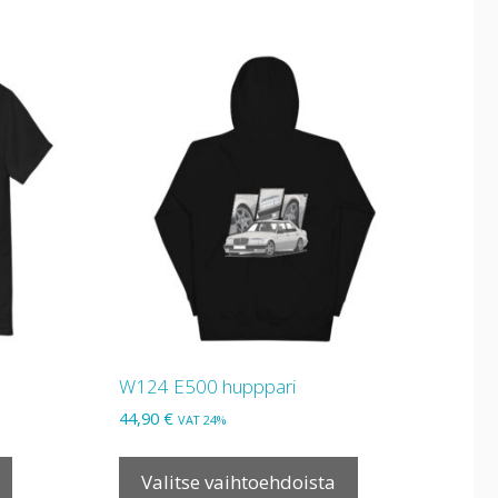
useampi
useampi
muunnelma.
muunnelma.
Voit
Voit
tehdä
tehdä
valinnat
valinnat
tuotteen
tuotteen
sivulla.
sivulla.
W124 E500 hupppari
44,90
€
VAT 24%
Tällä
Tällä
tuotteella
tuotteella
Valitse vaihtoehdoista