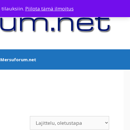
 tilauksiin.
Piilota tämä ilmoitus
Mersuforum.net