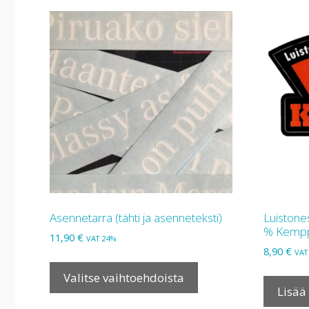
Asennetarra (tähti ja asenneteksti)
Luistone
% Kemppi
11,90
€
VAT 24%
8,90
€
VAT
Tällä
tuotteella
Valitse vaihtoehdoista
Lisää
on