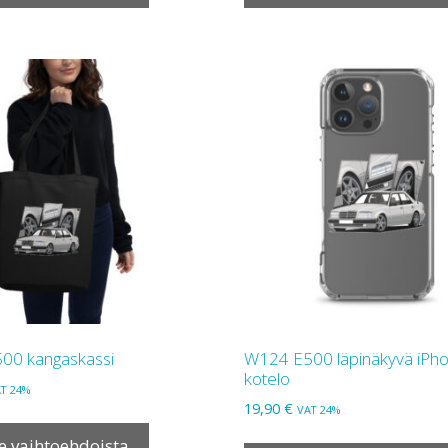
on
useampi
muunnelma.
Voit
tehdä
valinnat
tuotteen
sivulla.
00 kangaskassi
W124 E500 läpinäkyvä iPh
kotelo
T 24%
19,90
€
VAT 24%
Tällä
tuotteella
se vaihtoehdoista