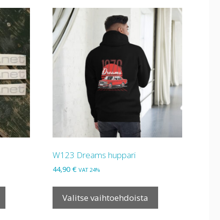
W123 Dreams huppari
44,90
€
VAT 24%
Tällä
Tällä
tuotteella
tuotteella
Valitse vaihtoehdoista
on
on