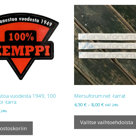
stoa vuodesta 1949, 100
Mersuforum.net -tarrat
 -tarra
Hintaluokka:
4,50
€
–
8,00
€
VAT 24%
4,50 €
 24%
-
Valitse vaihtoehdoista
8,00 €
 ostoskoriin