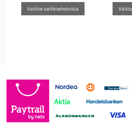
Tällä
tuotteella
Valitse vaihtoehdoista
Valit
on
useampi
muunnelma.
Voit
tehdä
valinnat
tuotteen
sivulla.