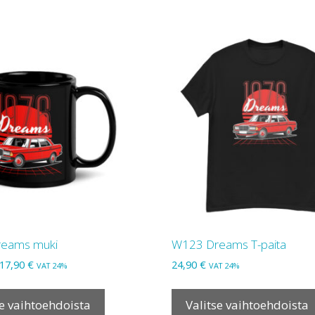
eams muki
W123 Dreams T-paita
Hintaluokka:
17,90
€
24,90
€
VAT 24%
VAT 24%
15,90 €
Tällä
-
tuotteella
se vaihtoehdoista
Valitse vaihtoehdoista
17,90 €