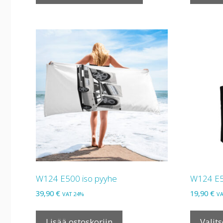
on
useampi
muunnelma.
Voit
tehdä
valinnat
tuotteen
sivulla.
W124 E500 iso pyyhe
W124 E5
39,90
€
19,90
€
VAT 24%
VA
Lisää ostoskoriin
Valit