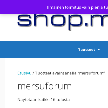
Siirry
Ilmainen toimitus vain pieniä tuot
sisältöön
Tuotteet
Etusivu
/ Tuotteet avainsanalla “mersuforum”
mersuforum
Näytetään kaikki 16 tulosta