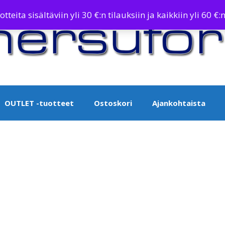
teita sisältäviin yli 30 €:n tilauksiin ja kaikkiin yli 60 €:n
OUTLET -tuotteet
Ostoskori
Ajankohtaista