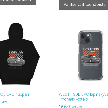
Valitse vaihtoehdoista
on
useampi
muunnelma.
Voit
tehdä
valinnat
tuotteen
sivulla.
0E EVO huppari
W201 190E EVO läpinäkyv
iPhone® -kotelo
T 24%
19,90
€
VAT 24%