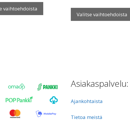
Tällä
tuotteella
se vaihtoehdoista
Valitse vaihtoehdoista
on
useampi
muunnelma.
Voit
tehdä
valinnat
tuotteen
sivulla.
Asiakaspalvel
Ajankohtaista
Tietoa meistä