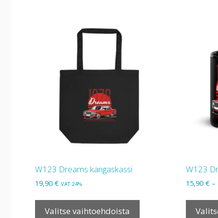
useampi
muunnelma.
Voit
tehdä
valinnat
tuotteen
sivulla.
W123 Dreams kangaskassi
W123 Dr
19,90
€
15,90
€
–
VAT 24%
Tällä
tuotteella
Valitse vaihtoehdoista
Valit